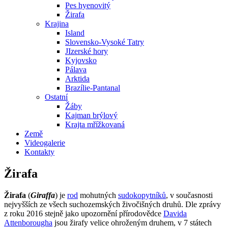
Pes hyenovitý
Žirafa
Krajina
Island
Slovensko-Vysoké Tatry
JIzerské hory
Kyjovsko
Pálava
Arktida
Brazílie-Pantanal
Ostatní
Žáby
Kajman brýlový
Krajta mřížkovaná
Země
Videogalerie
Kontakty
Žirafa
Žirafa
(
Giraffa
) je
rod
mohutných
sudokopytníků
, v současnosti
nejvyšších ze všech suchozemských živočišných druhů. Dle zprávy
z roku 2016 stejně jako upozornění přírodovědce
Davida
Attenborougha
jsou žirafy velice ohroženým druhem, v 7 státech