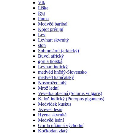
Vlk
Liška
Rys
Puma
Medvěd baribal
Kojot prérijní
Lev
Levhart skvrnitý
slon
Sob polární (arktický)
Buvol africký
gorila horská
Levhart indický
medvěd hnědý-Slovensko
medvěd kamčatský
Nosorožec bílý
Mrož lední
Veverka obecná (Sciurus vulgaris)
Kaloň indický (Pteropus giganteus)
Medvídek kuskus
Jezevec lesní
Hyena skvrnitá
Medvěd lední
Gorila nížinná východní
Kočkodan zlatý