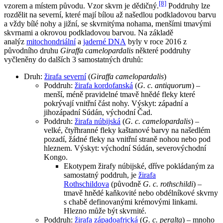
[8]
vzorem a místem původu. Vzor skvrn je dědičný.
Poddruhy lze
rozdělit na severní, které mají bílou až našedlou podkladovou barvu
a vždy bílé nohy a jižní, se skvrnitýma nohama, menšími tmavými
skvrnami a okrovou podkladovou barvou. Na základě
analýz
mitochondriální
a
jaderné DNA
byly v roce 2016 z
původního druhu
Giraffa camelopardalis
některé poddruhy
vyčleněny do dalších 3 samostatných druhů:
Druh:
žirafa severní
(
Giraffa camelopardalis
)
Poddruh:
žirafa kordofanská
(
G. c. antiquorum
) –
menší, méně pravidelné tmavě hnědé fleky které
pokrývají vnitřní část nohy. Výskyt: západní a
jihozápadní Súdán, východní Čad.
Poddruh:
žirafa núbijská
(
G. c. camelopardalis
) –
velké, čtyřhranné fleky kaštanové barvy na našedlém
pozadí, žádné fleky na vnitřní straně nohou nebo pod
hleznem. Výskyt: východní Súdán, severovýchodní
Kongo.
Ekotypem žirafy núbijské, dříve pokládaným za
samostatný poddruh, je
žirafa
Rothschildova
(původně
G. c. rothschildi
) –
tmavě hnědé kaňkovité nebo obdélníkové skvrny
s chabě definovanými krémovými linkami.
Hlezno může být skvrnité.
Poddruh:
žirafa západoafrická
(
G. c. peralta
) – mnoho