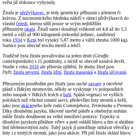
světa již dokonce vyhynuly.
Žirafa je
přežvýkavec
, je tedy geneticky příbuzná s jelenem či
krávou. Z taxonomického hlediska náleží v rámci přežvýkavců do
vlastní
čeledi
, kterou sdílí pouze se svým nejbližším
příbuzným
okapi
. Žirafí samci dosahují velikosti od 4,8 až do 5,5
metrů a váží až 900 kilogramů (rekordní jedinec, zastřelený
roku
1934
v
Keni
byl vysoký 5,87 metru a vážil zhruba 1000 kg).
Samice jsou obecně trochu menší a lehčí.
Tradičně byla žirafa považována za jeden druh (
Giraffa
camelopardalis
) s 11 poddruhy, z nichž se obecně uznává devět.
Studie z roku
2016
ale přinesla zjištění, že druhy žiraf jsou
čtyři:
žirafa severní
,
žirafa jižní
,
žirafa masajská
a
žirafa síťovaná
.
Přirozeným prostředím pro žirafy jsou suché
savany
a otevřené
pláně s řídkým stromovím, někdy se vyskytuje i v polopouštích
nebo naopak v řídkých lesích a
buši
. Spásá vegetaci ve vyšších
polohách než všichni ostatní savci, především listy stromů a keřů,
jako jsou
akácie
nebo keře rodu
Commiphora
,
Terminalia
a
Premna
.
Díky dlouhému jazyku, šikovné stavbě páteře a ohebným nohám
může žirafa dosáhnout na velké množství potravy. Typicky si
dlouhým jazykem přitáhne větev a poté oddálí hlavu a tím si shrábne
listí hřebenovitými zuby. Tuhý jazyk jí umožňuje strhávat větvičky a
listy i z trnitých stromů, jako jsou akácie. Při pití žirafa sklání hlavu