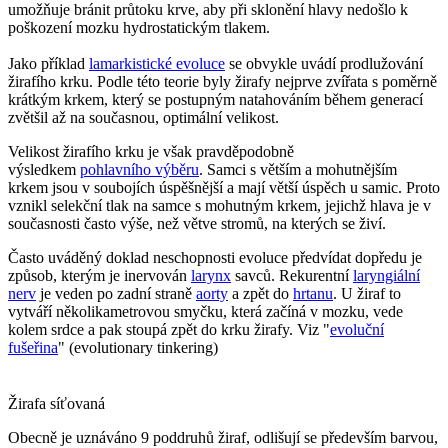
umožňuje bránit průtoku krve, aby při sklonění hlavy nedošlo k
poškození mozku hydrostatickým tlakem.
Jako příklad
lamarkistické evoluce
se obvykle uvádí prodlužování
žirafího krku. Podle této teorie byly žirafy nejprve zvířata s poměrně
krátkým krkem, který se postupným natahováním během generací
zvětšil až na současnou, optimální velikost.
Velikost žirafího krku je však pravděpodobně
výsledkem
pohlavního výběru
. Samci s větším a mohutnějším
krkem jsou v soubojích úspěšnější a mají větší úspěch u samic. Proto
vznikl selekční tlak na samce s mohutným krkem, jejichž hlava je v
současnosti často výše, než větve stromů, na kterých se živí.
Často uváděný doklad neschopnosti evoluce předvídat dopředu je
způsob, kterým je inervován
larynx
savců. Rekurentní
laryngiální
nerv
je veden po zadní straně
aorty
a zpět do
hrtanu
. U žiraf to
vytváří několikametrovou smyčku, která začíná v mozku, vede
kolem srdce a pak stoupá zpět do krku žirafy. Viz "
evoluční
fušeřina
" (evolutionary tinkering)
Žirafa síťovaná
Obecně je uznáváno 9 poddruhů žiraf, odlišují se především barvou,