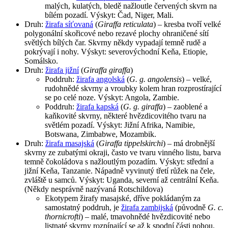
malých, kulatých, bledě nažloutle červených skvrn na
bílém pozadí. Výskyt: Čad, Niger, Mali.
Druh:
žirafa síťovaná
(
Giraffa reticulata
) – kresba tvoří velké
polygonální skořicové nebo rezavé plochy ohraničené sítí
světlých bílých čar. Skvrny někdy vypadají temně rudě a
pokrývají i nohy. Výskyt: severovýchodní Keňa, Etiopie,
Somálsko.
Druh:
žirafa jižní
(
Giraffa giraffa
)
Poddruh:
žirafa angolská
(
G. g. angolensis
) – velké,
rudohnědé skvrny a vroubky kolem hran rozprostírající
se po celé noze. Výskyt: Angola, Zambie.
Poddruh:
žirafa kapská
(
G. g. giraffa
) – zaoblené a
kaňkovité skvrny, některé hvězdicovitého tvaru na
světlém pozadí. Výskyt: Jižní Afrika, Namibie,
Botswana, Zimbabwe, Mozambik.
Druh:
žirafa masajská
(
Giraffa tippelskirchi
) – má drobnější
skvrny ze zubatými okraji, často ve tvaru vinného listu, barva
temně čokoládova s nažloutlým pozadím. Výskyt: střední a
jižní Keňa, Tanzanie. Nápadně vyvinutý třetí růžek na čele,
zvláště u samců. Výskyt: Uganda, severní až centrální Keňa.
(Někdy nesprávně nazývaná Rotschildova)
Ekotypem žirafy masajské, dříve pokládaným za
samostatný poddruh, je
žirafa zambijská
(původně
G. c.
thornicrofti
) – malé, tmavohnědé hvězdicovité nebo
listnaté skvrny rozpínající se až k spodní části nohou.