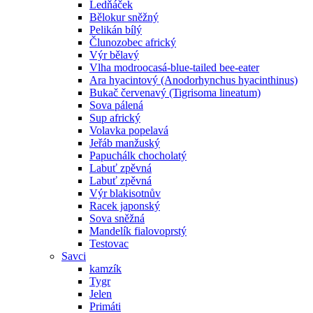
Ledňáček
Bělokur sněžný
Pelikán bílý
Člunozobec africký
Výr bělavý
Vlha modroocasá-blue-tailed bee-eater
Ara hyacintový (Anodorhynchus hyacinthinus)
Bukač červenavý (Tigrisoma lineatum)
Sova pálená
Sup africký
Volavka popelavá
Jeřáb manžuský
Papuchálk chocholatý
Labuť zpěvná
Labuť zpěvná
Výr blakisotnův
Racek japonský
Sova sněžná
Mandelík fialovoprstý
Testovac
Savci
kamzík
Tygr
Jelen
Primáti