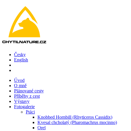
Česky
English
Úvod
O mně
Plánované cesty
Příběhy z cest
Výstavy
Fotogalerie
Ptáci
Knobbed Hornbill (Rhyticeros Cassidix)
Kvesal chcholatý (Pharomachrus mocinno)
Orel