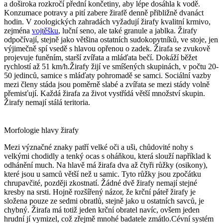
a doširoka rozkročí přední končetiny, aby lépe dosáhla k vodě.
Konzumace potravy a pití zabere žirafě denně přibližně dvanáct
hodin. V zoologických zahradách vyžadují žirafy kvalitní krmivo,
zejména
vojtěšku
, luční seno, ale také granule a jablka. Žirafy
odpočívají, stejně jako většina ostatních sudokopytníků, ve stoje, jen
výjimečně spí vsedě s hlavou opřenou o zadek. Žirafa se zvukově
projevuje funěním, starší zvířata a mláďata bečí. Dokáží běžet
rychlostí až 51 km/h.Žirafy žijí ve smíšených skupinách, v počtu 20-
50 jedinců, samice s mláďaty pohromadě se samci. Sociální vazby
mezi členy stáda jsou poměrně slabé a zvířata se mezi stády volně
přemisťují. Každá žirafa za život vystřídá větší množství skupin.
Žirafy nemají stálá teritoria.
Morfologie hlavy žirafy
Mezi význačné znaky patří velké oči a uši, chůdovité nohy s
velkými chodidly a tenký ocas s oháňkou, která slouží například k
odhánění much. Na hlavě má žirafa dva až čtyři růžky (osikony),
které jsou u samců větší než u samic. Tyto růžky jsou zpočátku
chrupavčité, později zkostnatí. Žádné dvě žirafy nemají stejné
kresby na srsti. Hojně rozšířený názor, že krční páteř žirafy je
složena pouze ze sedmi obratlů, stejně jako u ostatních savců, je
chybný. Žirafa má totiž jeden krční obratel navíc, ovšem jeden
hrudní jí vymizel, což zřejmě mnohé badatele zmátlo.Cévní systém