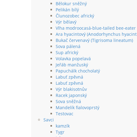
Bělokur sněžný
Pelikán bílý
Člunozobec africký
Výr bělavý
Vlha modroocasá-blue-tailed bee-eater
Ara hyacintový (Anodorhynchus hyacint
Bukač červenavý (Tigrisoma lineatum)
Sova pálená
Sup africký
Volavka popelavá
Jeřáb manžuský
Papuchálk chocholatý
Labuť zpěvná
Labuť zpěvná
Výr blakisotnův
Racek japonský
Sova sněžná
Mandelík fialovoprstý
Testovac
Savci
kamzík
Tygr