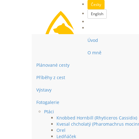
Česky
English
Úvod
O mně
Plánované cesty
Příběhy z cest
Výstavy
Fotogalerie
Ptáci
Knobbed Hornbill (Rhyticeros Cassidix)
Kvesal chcholatý (Pharomachrus mocin
Orel
Ledňáček