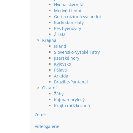
Hyena skvrnitá
Medvěd lední
Gorila nížinná východní
Kočkodan zlatý
Pes hyenovitý
Žirafa
Krajina
Island
Slovensko-Vysoké Tatry
JIzerské hory
Kyjovsko
Pálava
Arktida
Brazílie-Pantanal
Ostatní
Žáby
Kajman brýlový
Krajta mřížkovaná
Země
Videogalerie