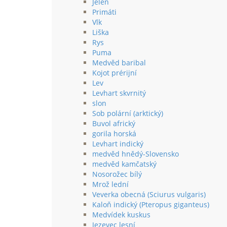
Jelen
Primáti
Vlk
Liška
Rys
Puma
Medvěd baribal
Kojot prérijní
Lev
Levhart skvrnitý
slon
Sob polární (arktický)
Buvol africký
gorila horská
Levhart indický
medvěd hnědý-Slovensko
medvěd kamčatský
Nosorožec bílý
Mrož lední
Veverka obecná (Sciurus vulgaris)
Kaloň indický (Pteropus giganteus)
Medvídek kuskus
Jezevec lesní